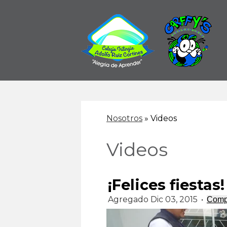
Skip
to
main
content
Nosotros
»
Videos
Videos
¡Felices fiestas!
Agregado Dic 03, 2015
•
Compa