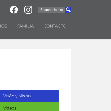
Social
Search
Search
Media
Facebook
Instagram
-
NOS
FAMILIA
CONTACTO
Header
Visión y Misión
Videos