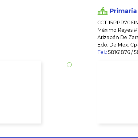
Primaria
CCT 15PPR7061
Máximo Reyes #1
Atizapán De Zar
Edo. De Mex. Cp
Tel.:
58161876 / 5