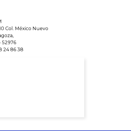
M
0 Col. México Nuevo
agoza,
- 52976
8 24 86 38