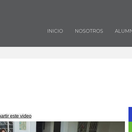
Adolfo Ruiz Cortines School
INICIO
NOSOTROS
ALUM
rtir este video