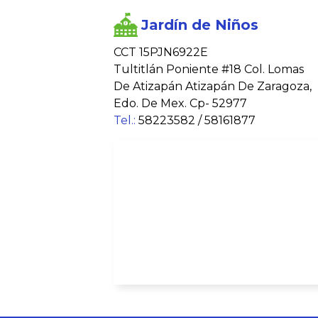
Jardín de Niños
CCT 15PJN6922E
Tultitlán Poniente #18 Col. Lomas
De Atizapán Atizapán De Zaragoza,
Edo. De Mex. Cp- 52977
Tel.:
58223582 / 58161877